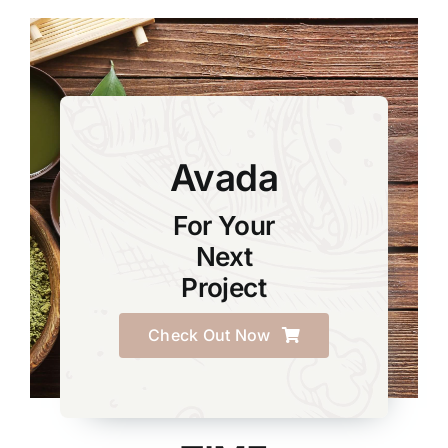
Avada
For Your
Next
Project
Check Out Now