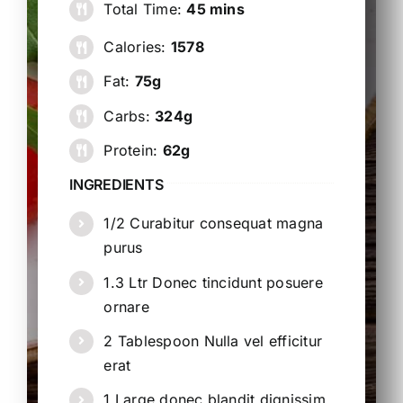
Total Time:
45 mins
Calories:
1578
Fat:
75g
Carbs:
324g
Protein:
62g
INGREDIENTS
1/2 Curabitur consequat magna
purus
1.3 Ltr Donec tincidunt posuere
ornare
2 Tablespoon Nulla vel efficitur
erat
1 Large donec blandit dignissim