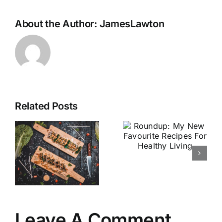
About the Author:
JamesLawton
Related Posts
Roundup:
My New
Exploring
Favourite
Street Food
Recipes For
in Bangkok
Healthy
e
Living
ts
Leave A Comment